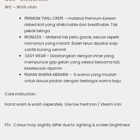
WC – With chin
PREMIUM TWILL CREPE – material Premium korean
ribbed knit yang stretchable dan breathable. Tak
pekak telinga
IRONLESS – Material tak perlu gosok, sesuai seperti
namanya yang instant. Boleh terus dipakai siap
cantik kurang seminit
EASY WEAR – Didatangkan dengan inner yang
mempunyai grip getah yang selesa bersama tali,
keselesaan dijamin
PILIHAN WARNA MENARIK – 6 warna yang mudah
untuk disuai padan dengan berbagai warna baju.
Care instruction :
Hand wash & wash seperately. Use low heat iron / steam iron.
P/s : Colour may slightly differ due to lighting & screen brightness